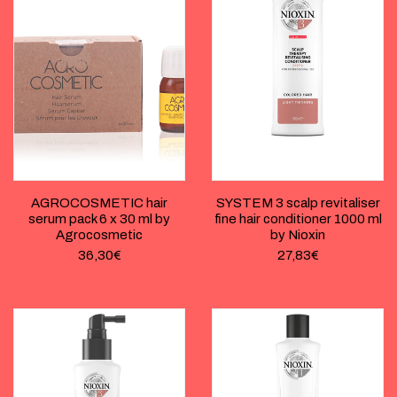
AGROCOSMETIC hair
SYSTEM 3 scalp revitaliser
serum pack 6 x 30 ml by
fine hair conditioner 1000 ml
Agrocosmetic
by Nioxin
36,30
€
27,83
€