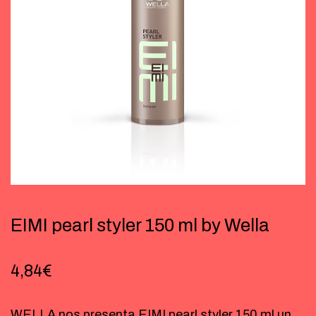
EIMI pearl styler 150 ml by Wella
4,84
€
WELLA nos presenta EIMI pearl styler 150 ml un