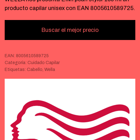
producto capilar unisex con EAN 8005610589725.
Buscar el mejor precio
EAN:
8005610589725
Categoría:
Cuidado Capilar
Etiquetas:
Cabello
,
Wella