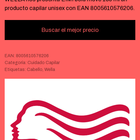
producto capilar unisex con EAN 8005610576206.
Buscar el mejor precio
EAN:
8005610576206
Categoría:
Cuidado Capilar
Etiquetas:
Cabello
,
Wella