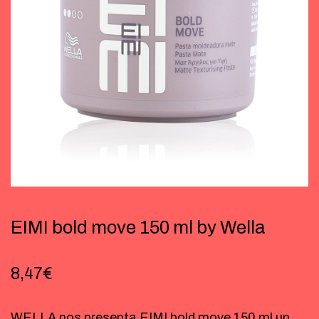
EIMI bold move 150 ml by Wella
8,47
€
WELLA nos presenta EIMI bold move 150 ml un