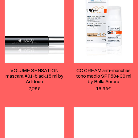
VOLUME SENSATION
CC CREAM anti-manchas
mascara #01-black 15 ml by
tono medio SPF50+ 30 ml
Artdeco
by Bella Aurora
7,26
€
16,94
€