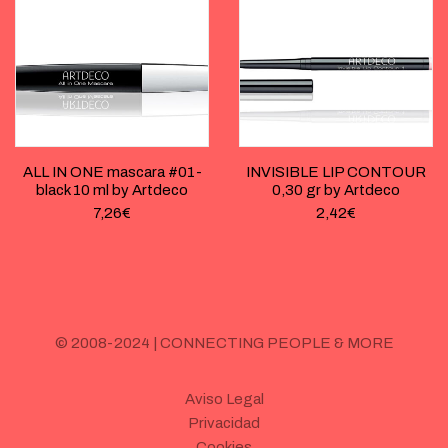
ALL IN ONE mascara #01-
INVISIBLE LIP CONTOUR
black 10 ml by Artdeco
0,30 gr by Artdeco
7,26
€
2,42
€
© 2008-2024 | CONNECTING PEOPLE & MORE
Aviso Legal
Privacidad
Cookies