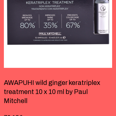
AWAPUHI wild ginger keratriplex
treatment 10 x 10 ml by Paul
Mitchell