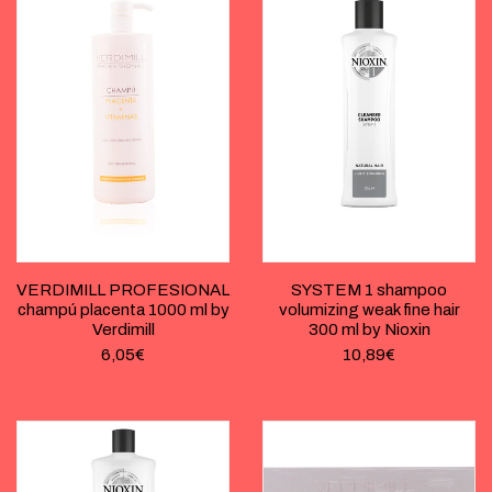
VERDIMILL PROFESIONAL
SYSTEM 1 shampoo
champú placenta 1000 ml by
volumizing weak fine hair
Verdimill
300 ml by Nioxin
6,05
€
10,89
€