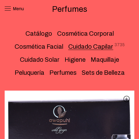
Perfumes
Menu
Catálogo
Cosmética Corporal
3735
Cosmética Facial
Cuidado Capilar
Cuidado Solar
Higiene
Maquillaje
Peluquería
Perfumes
Sets de Belleza