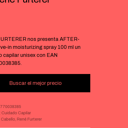
€
URTERER nos presenta AFTER-
e-in moisturizing spray 100 ml un
o capilar unisex con EAN
0038385.
Buscar el mejor precio
2770038385
:
Cuidado Capilar
:
Cabello
,
René Furterer