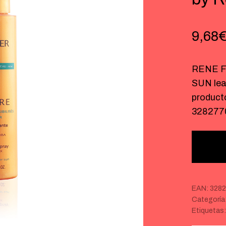
9,68
RENE F
SUN leav
product
328277
EAN:
328
Categoría
Etiquetas