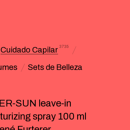
3735
Cuidado Capilar
umes
Sets de Belleza
ER-SUN leave-in
turizing spray 100 ml
ené Furterer