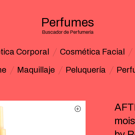
Perfumes
Buscador de Perfumería
ica Corporal
Cosmética Facial
ne
Maquillaje
Peluquería
Perf
AFT
mois
by R