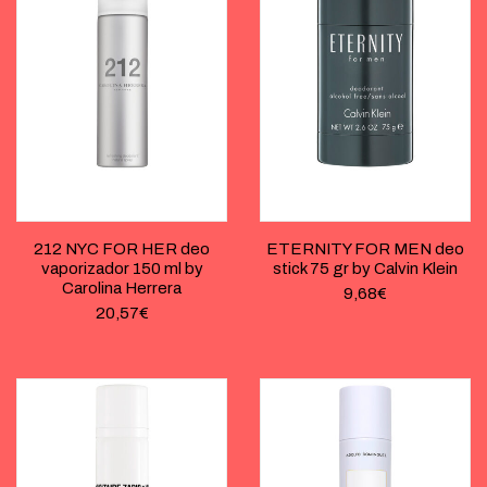
212 NYC FOR HER deo
ETERNITY FOR MEN deo
vaporizador 150 ml by
stick 75 gr by Calvin Klein
Carolina Herrera
9,68
€
20,57
€