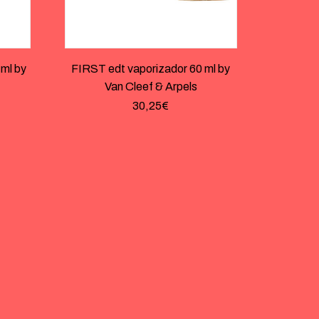
ml by
FIRST edt vaporizador 60 ml by
Van Cleef & Arpels
30,25
€