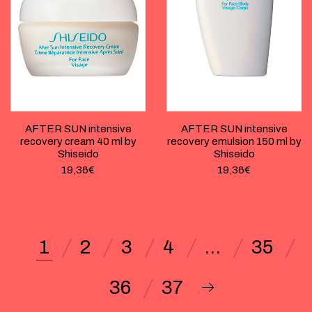
AFTER SUN intensive
AFTER SUN intensive
recovery cream 40 ml by
recovery emulsion 150 ml by
Shiseido
Shiseido
19,36
€
19,36
€
1
2
3
4
…
35
36
37