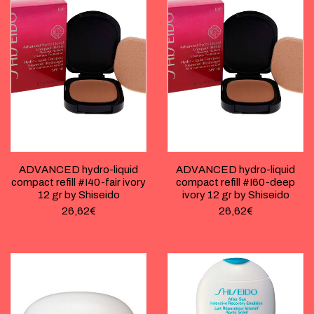
ADVANCED hydro-liquid
ADVANCED hydro-liquid
compact refill #I40-fair ivory
compact refill #I60-deep
12 gr by Shiseido
ivory 12 gr by Shiseido
26,62
€
26,62
€