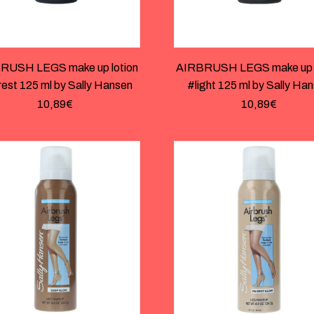
RUSH LEGS make up lotion
AIRBRUSH LEGS make up l
rest 125 ml by Sally Hansen
#light 125 ml by Sally Ha
10,89
€
10,89
€