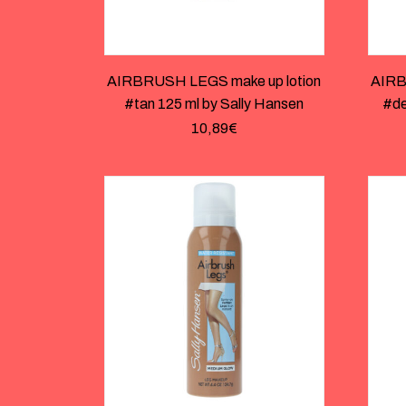
AIRBRUSH LEGS make up lotion
AIRB
#tan 125 ml by Sally Hansen
#de
10,89
€