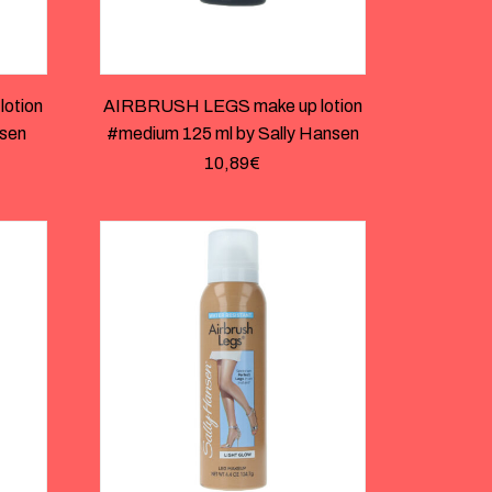
otion
AIRBRUSH LEGS make up lotion
nsen
#medium 125 ml by Sally Hansen
10,89
€