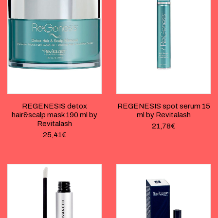
REGENESIS detox
REGENESIS spot serum 15
hair&scalp mask 190 ml by
ml by Revitalash
Revitalash
21,78
€
25,41
€