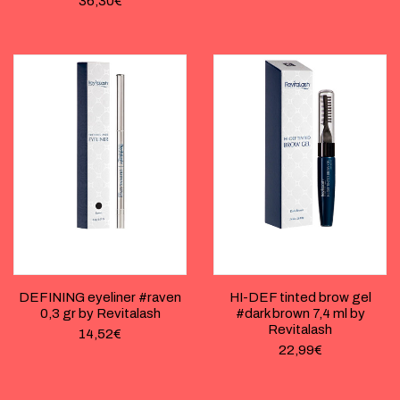
36,30
€
DEFINING eyeliner #raven
HI-DEF tinted brow gel
0,3 gr by Revitalash
#dark brown 7,4 ml by
Revitalash
14,52
€
22,99
€