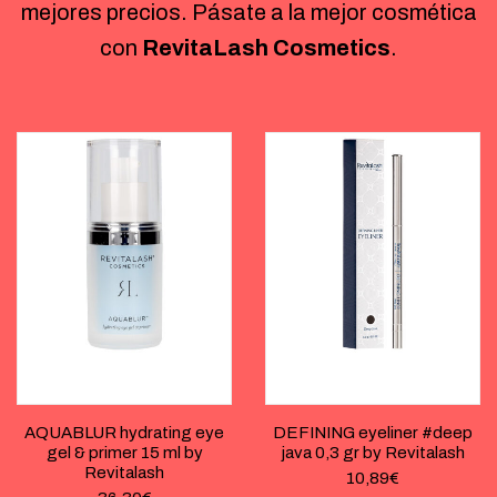
mejores precios. Pásate a la mejor cosmética
con
RevitaLash Cosmetics
.
AQUABLUR hydrating eye
DEFINING eyeliner #deep
gel & primer 15 ml by
java 0,3 gr by Revitalash
Revitalash
10,89
€