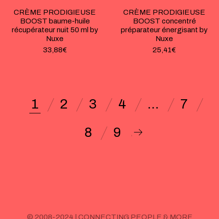
CRÈME PRODIGIEUSE
CRÈME PRODIGIEUSE
BOOST baume-huile
BOOST concentré
récupérateur nuit 50 ml by
préparateur énergisant by
Nuxe
Nuxe
33,88
€
25,41
€
1
2
3
4
…
7
8
9
© 2008-2024 | CONNECTING PEOPLE & MORE