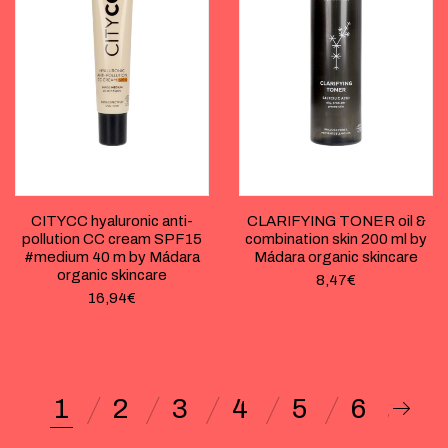
CITYCC hyaluronic anti-
CLARIFYING TONER oil &
pollution CC cream SPF15
combination skin 200 ml by
#medium 40 m by Mádara
Mádara organic skincare
organic skincare
8,47
€
16,94
€
1
2
3
4
5
6