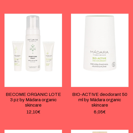
BECOME ORGANIC LOTE
BIO-ACTIVE deodorant 50
3 pz by Mádara organic
ml by Mádara organic
skincare
skincare
12,10
€
6,05
€