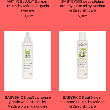
ANTI-CELLULITE cream
BABY&KIDS cocoa&plum
150 ml by Mádara organic
creamy oil 85 ml by Mádara
skincare
organic skincare
13,31
€
6,05
€
BABY&KIDS oat&camomile
BABY&KIDS oat&linden
gentle wash 190 ml by
shampoo 200 ml by Mádara
Mádara organic skincare
organic skincare