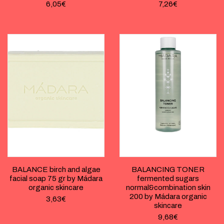
6,05
€
7,26
€
BALANCE birch and algae
BALANCING TONER
facial soap 75 gr by Mádara
fermented sugars
organic skincare
normal&combination skin
200 by Mádara organic
3,63
€
skincare
9,68
€