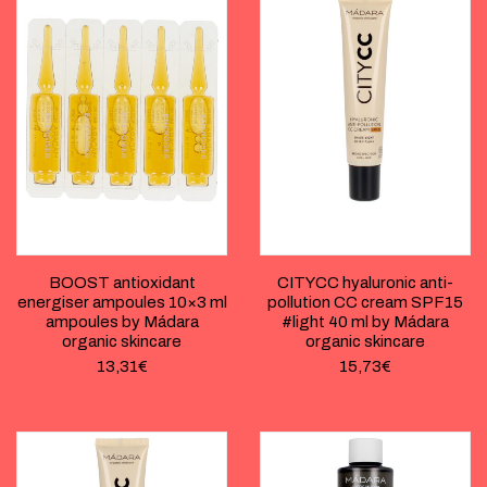
BOOST antioxidant
CITYCC hyaluronic anti-
energiser ampoules 10×3 ml
pollution CC cream SPF15
ampoules by Mádara
#light 40 ml by Mádara
organic skincare
organic skincare
13,31
€
15,73
€