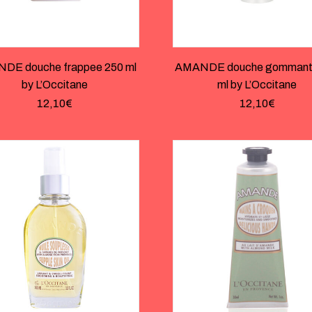
DE douche frappee 250 ml
AMANDE douche gommant
by L’Occitane
ml by L’Occitane
12,10
€
12,10
€