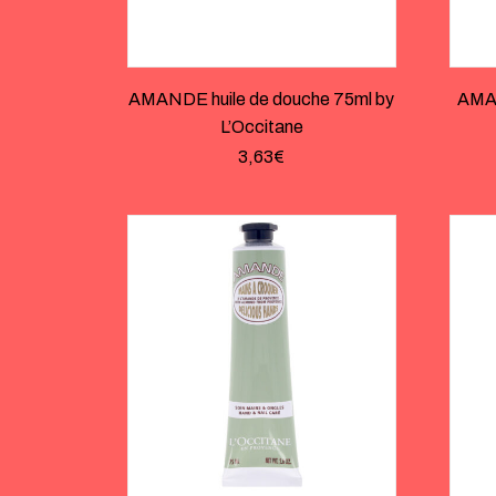
AMANDE huile de douche 75ml by
AMAN
L’Occitane
3,63
€