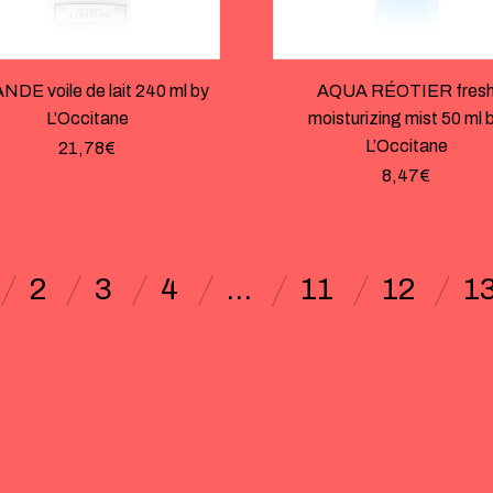
DE voile de lait 240 ml by
AQUA RÉOTIER fres
L’Occitane
moisturizing mist 50 ml 
L’Occitane
21,78
€
8,47
€
2
3
4
…
11
12
1