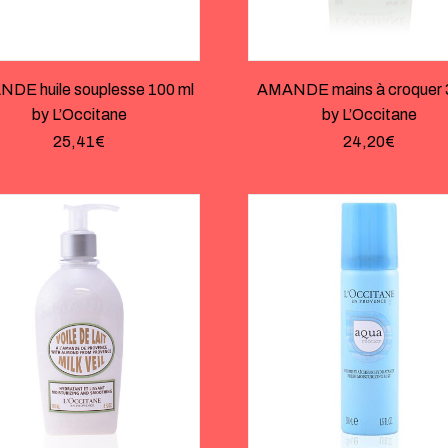
DE huile souplesse 100 ml
AMANDE mains à croquer 
by L’Occitane
by L’Occitane
25,41
€
24,20
€