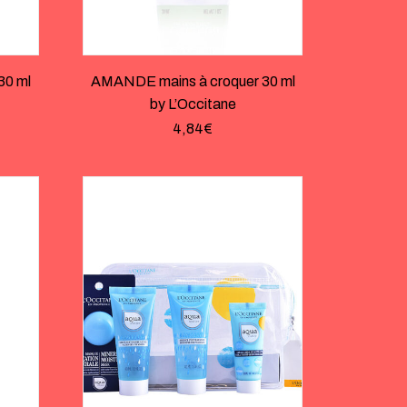
30 ml
AMANDE mains à croquer 30 ml
by L’Occitane
4,84
€