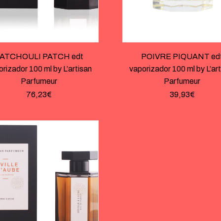
ATCHOULI PATCH edt
POIVRE PIQUANT ed
rizador 100 ml by L’artisan
vaporizador 100 ml by L’ar
Parfumeur
Parfumeur
76,23
€
39,93
€