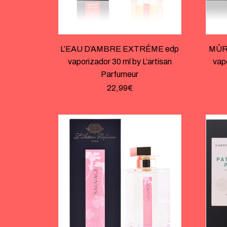
L’EAU D’AMBRE EXTRÊME edp
MÛR
vaporizador 30 ml by L’artisan
vapo
Parfumeur
22,99
€