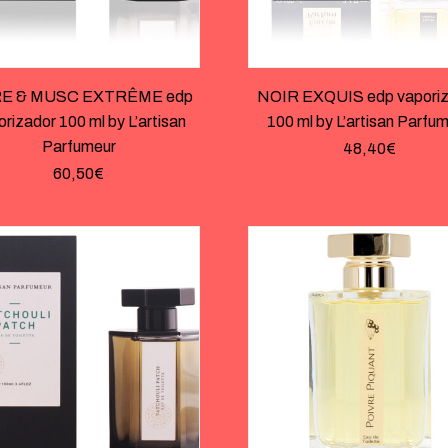
E & MUSC EXTRÊME edp
NOIR EXQUIS edp vapori
rizador 100 ml by L’artisan
100 ml by L’artisan Parfu
Parfumeur
48,40
€
60,50
€