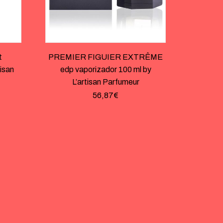
t
PREMIER FIGUIER EXTRÊME
tisan
edp vaporizador 100 ml by
L’artisan Parfumeur
56,87
€