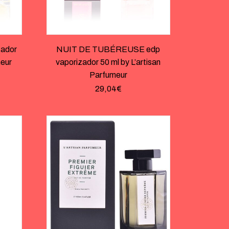
zador
NUIT DE TUBÉREUSE edp
meur
vaporizador 50 ml by L’artisan
Parfumeur
29,04
€