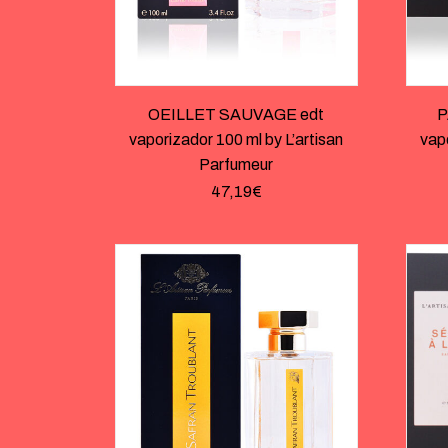
OEILLET SAUVAGE edt
P
vaporizador 100 ml by L’artisan
vapo
Parfumeur
47,19
€