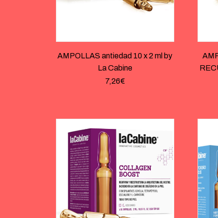
AMPOLLAS antiedad 10 x 2 ml by
AMP
La Cabine
REC
7,26
€