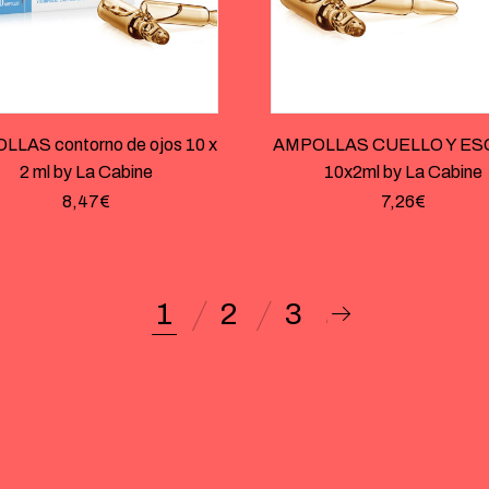
LAS contorno de ojos 10 x
AMPOLLAS CUELLO Y E
2 ml by La Cabine
10x2ml by La Cabine
8,47
€
7,26
€
1
2
3