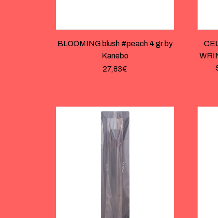
BLOOMING blush #peach 4 gr by
CE
Kanebo
WRIN
27,83
€