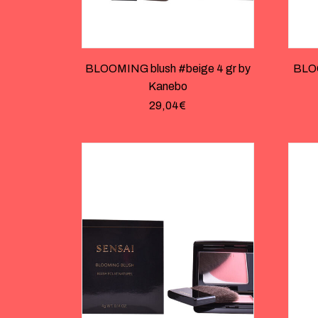
BLOOMING blush #beige 4 gr by
BLOO
Kanebo
29,04
€