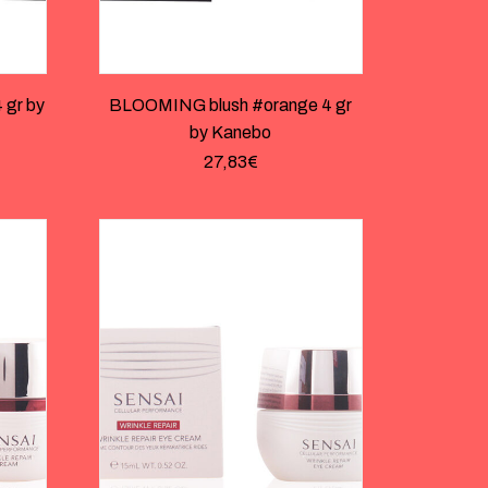
gr by
BLOOMING blush #orange 4 gr
by Kanebo
27,83
€