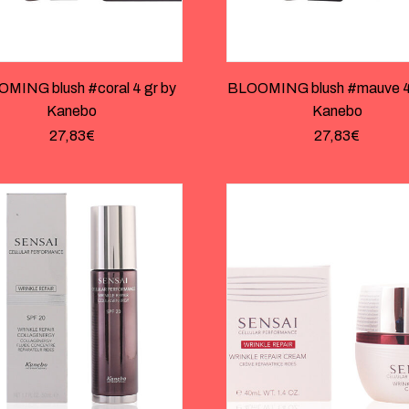
MING blush #coral 4 gr by
BLOOMING blush #mauve 4 
Kanebo
Kanebo
27,83
€
27,83
€