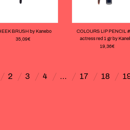
EEK BRUSH by Kanebo
COLOURS LIP PENCIL #
actress red 1 gr by Kan
35,09
€
19,36
€
2
3
4
…
17
18
1