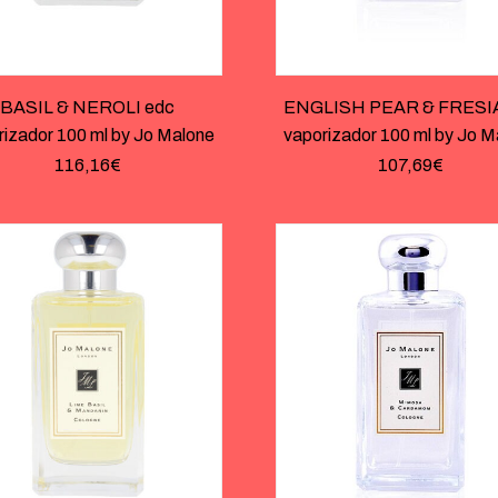
BASIL & NEROLI edc
ENGLISH PEAR & FRESIA
rizador 100 ml by Jo Malone
vaporizador 100 ml by Jo M
116,16
€
107,69
€