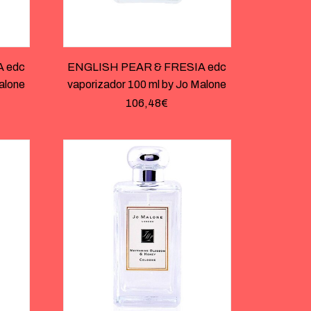
 edc
ENGLISH PEAR & FRESIA edc
alone
vaporizador 100 ml by Jo Malone
106,48
€