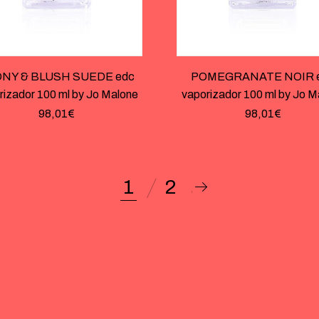
NY & BLUSH SUEDE edc
POMEGRANATE NOIR 
rizador 100 ml by Jo Malone
vaporizador 100 ml by Jo M
98,01
€
98,01
€
1
2