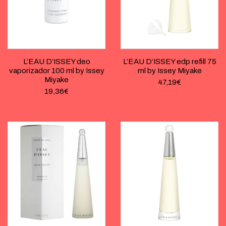
L’EAU D’ISSEY deo
L’EAU D’ISSEY edp refill 75
vaporizador 100 ml by Issey
ml by Issey Miyake
Miyake
47,19
€
19,36
€