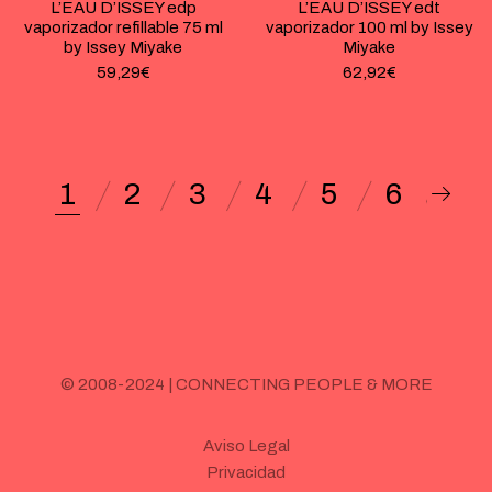
L’EAU D’ISSEY edp
L’EAU D’ISSEY edt
vaporizador refillable 75 ml
vaporizador 100 ml by Issey
by Issey Miyake
Miyake
59,29
€
62,92
€
1
2
3
4
5
6
© 2008-2024 | CONNECTING PEOPLE & MORE
Aviso Legal
Privacidad