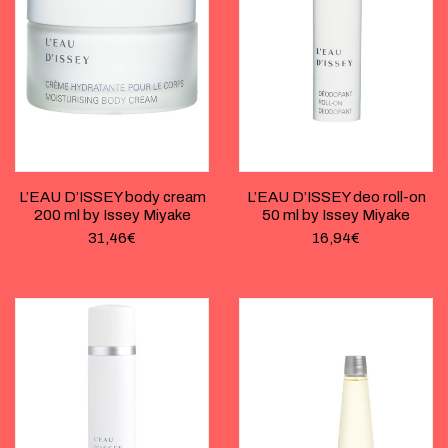
L’EAU D’ISSEY body cream
L’EAU D’ISSEY deo roll-on
200 ml by Issey Miyake
50 ml by Issey Miyake
31,46
€
16,94
€