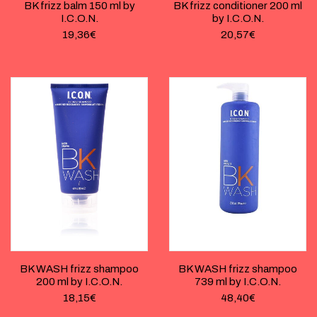
BK frizz balm 150 ml by
BK frizz conditioner 200 ml
I.C.O.N.
by I.C.O.N.
19,36
€
20,57
€
BK WASH frizz shampoo
BK WASH frizz shampoo
200 ml by I.C.O.N.
739 ml by I.C.O.N.
18,15
€
48,40
€