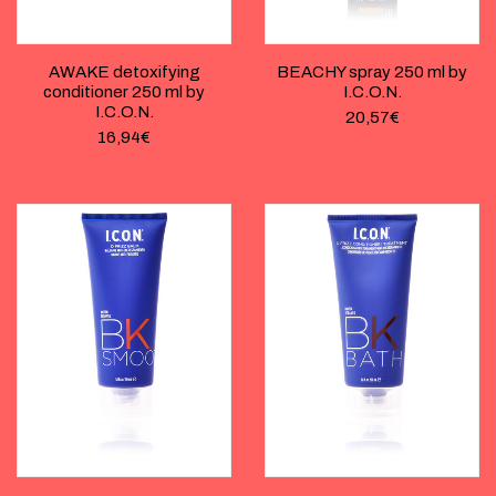
AWAKE detoxifying
BEACHY spray 250 ml by
conditioner 250 ml by
I.C.O.N.
I.C.O.N.
20,57
€
16,94
€