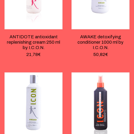
ANTIDOTE antioxidant
AWAKE detoxifying
replenishing cream 250 ml
conditioner 1000 ml by
by I.C.O.N.
I.C.O.N.
21,78
€
50,82
€