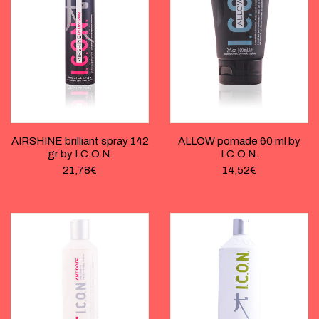
AIRSHINE brilliant spray 142
ALLOW pomade 60 ml by
gr by I.C.O.N.
I.C.O.N.
21,78
€
14,52
€