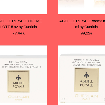
EILLE ROYALE CRÈME
ABEILLE ROYALE crème nu
LOTE 5 pz by Guerlain
ml by Guerlain
77,44
€
99,22
€