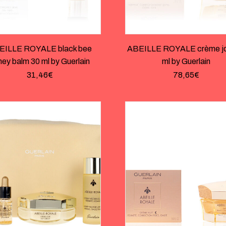
EILLE ROYALE black bee
ABEILLE ROYALE crème jo
ney balm 30 ml by Guerlain
ml by Guerlain
31,46
€
78,65
€