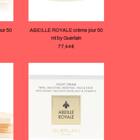
ur 50
ABEILLE ROYALE crème jour 50
ml by Guerlain
77,44
€