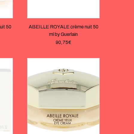
it 50
ABEILLE ROYALE crème nuit 50
ml by Guerlain
90,75
€