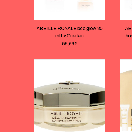
ABEILLE ROYALE bee glow 30
AB
ml by Guerlain
ho
55,66
€