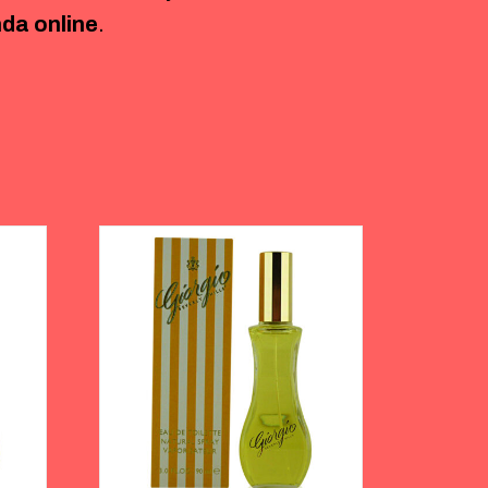
nda online
.