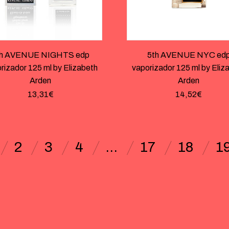
th AVENUE NIGHTS edp
5th AVENUE NYC ed
rizador 125 ml by Elizabeth
vaporizador 125 ml by Eliz
Arden
Arden
13,31
€
14,52
€
2
3
4
…
17
18
1