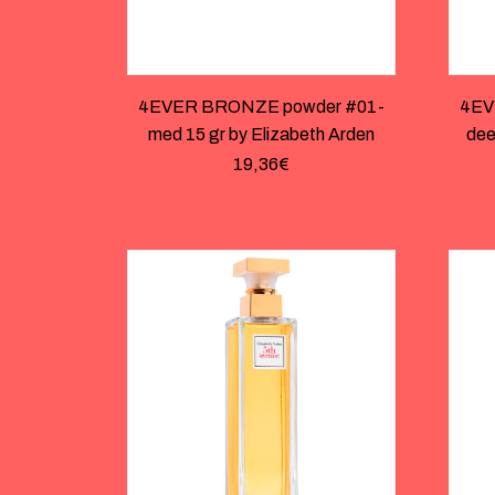
4EVER BRONZE powder #01-
4EV
med 15 gr by Elizabeth Arden
dee
19,36
€