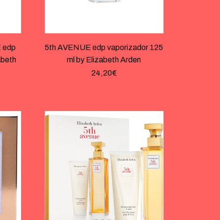
 edp
5th AVENUE edp vaporizador 125
abeth
ml by Elizabeth Arden
24,20
€