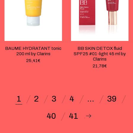
BAUME HYDRATANT tonic
BB SKIN DETOX fluid
200 ml by Clarins
SPF25 #01-light 45 ml by
Clarins
25,41
€
21,78
€
1
2
3
4
…
39
40
41