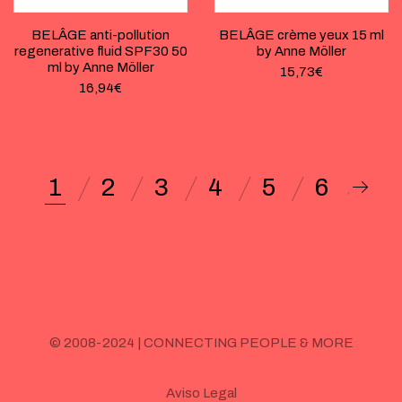
BELÂGE anti-pollution
BELÂGE crème yeux 15 ml
regenerative fluid SPF30 50
by Anne Möller
ml by Anne Möller
15,73
€
16,94
€
1
2
3
4
5
6
© 2008-2024 | CONNECTING PEOPLE & MORE
Aviso Legal