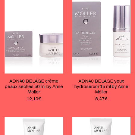
ADN40 BELÂGE crème
ADN40 BELÂGE yeux
peaux sèches 50 ml by Anne
hydrosérum 15 ml by Anne
Möller
Möller
12,10
€
8,47
€