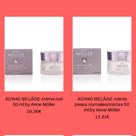
ADN40 BELÂGE crème nuit
ADN40 BELÂGE crème
50 ml by Anne Möller
peaux normales/mixtes 50
ml by Anne Möller
19,36
€
13,31
€